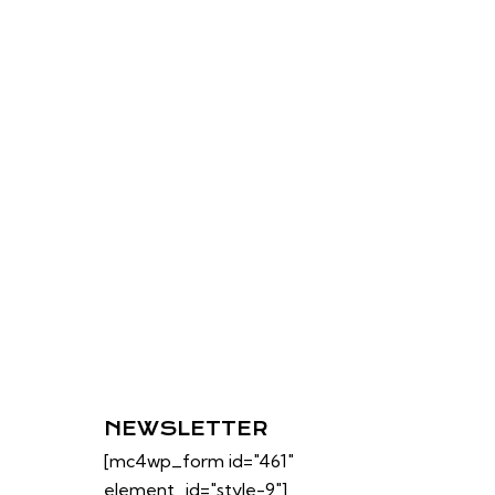
NEWSLETTER
[mc4wp_form id="461"
element_id="style-9"]